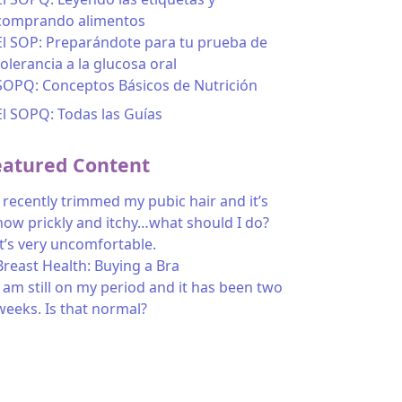
comprando alimentos
El SOP: Preparándote para tu prueba de
tolerancia a la glucosa oral
SOPQ: Conceptos Básicos de Nutrición
El SOPQ: Todas las Guías
eatured Content
I recently trimmed my pubic hair and it’s
now prickly and itchy…what should I do?
It’s very uncomfortable.
Breast Health: Buying a Bra
I am still on my period and it has been two
weeks. Is that normal?