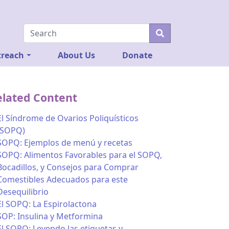
reach
About Us
Donate
elated Content
El Síndrome de Ovarios Poliquísticos
(SOPQ)
SOPQ: Ejemplos de menú y recetas
SOPQ: Alimentos Favorables para el SOPQ,
Bocadillos, y Consejos para Comprar
Comestibles Adecuados para este
Desequilibrio
El SOPQ: La Espirolactona
SOP: Insulina y Metformina
El SOPQ: Leyendo las etiquetas y