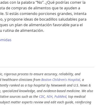
arcadas con la palabra “No”. ¿Qué podrías comer la
lista de compras de alimentos que te ayuden a
le. Si estás comiendo porciones grandes, intenta
 y propone ideas de bocadillos saludables para
ues un plan de alimentación favorable para el
tu rutina de alimentación.
Comidas
, rigorous process to ensure accuracy, reliability, and
d healthcare clinicians from
Boston Children's Hospital
, a
stently ranked as a top hospital by Newsweek and U.S. News &
e, specialized knowledge, and evidence-based medicine. We also
tative sources such as the
CDC
,
NIH
,
PubMed
, top medical
d subject matter experts review and edit each guide, reinforcing