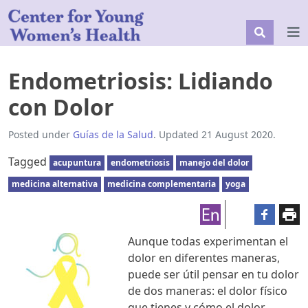
Endometriosis: Lidiando
con Dolor
Posted under
Guías de la Salud
. Updated 21 August 2020.
Tagged
acupuntura
endometriosis
manejo del dolor
medicina alternativa
medicina complementaria
yoga
Aunque todas experimentan el
dolor en diferentes maneras,
puede ser útil pensar en tu dolor
de dos maneras: el dolor físico
que tienes y cómo el dolor