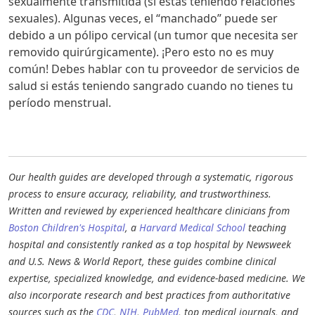
sexualmente transmitida (si estás teniendo relaciones
sexuales). Algunas veces, el “manchado” puede ser
debido a un pólipo cervical (un tumor que necesita ser
removido quirúrgicamente). ¡Pero esto no es muy
común! Debes hablar con tu proveedor de servicios de
salud si estás teniendo sangrado cuando no tienes tu
período menstrual.
Our health guides are developed through a systematic, rigorous
process to ensure accuracy, reliability, and trustworthiness.
Written and reviewed by experienced healthcare clinicians from
Boston Children's Hospital
, a
Harvard Medical School
teaching
hospital and consistently ranked as a top hospital by Newsweek
and U.S. News & World Report, these guides combine clinical
expertise, specialized knowledge, and evidence-based medicine. We
also incorporate research and best practices from authoritative
sources such as the
CDC
,
NIH
,
PubMed
, top medical journals, and