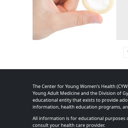
P
a
g
e
n
a
The Center for Young Women’s Health (CYWH)
v
Young Adult Medicine and the Division of Gy
i
educational entity that exists to provide ad
g
information, health education programs, a
a
All information is for educational purposes 
t
consult your health care provider.
i