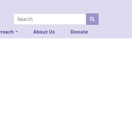
reach
About Us
Donate