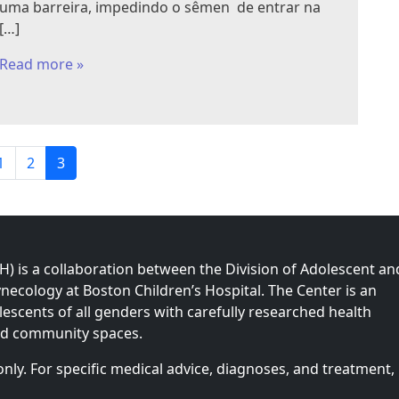
uma barreira, impedindo o sêmen de entrar na
[…]
Read more »
P
P
C
1
2
3
a
a
u
g
g
r
e
e
r
e
 is a collaboration between the Division of Adolescent an
n
necology at Boston Children’s Hospital. The Center is an
t
olescents of all genders with carefully researched health
P
nd community spaces.
a
g
only. For specific medical advice, diagnoses, and treatment,
e